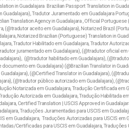
nslation in Guadalajara Brazilian Passport Translation in Gua
 Guadalajara), Tradutor Juramentado em Guadalajara Portug
ian Translation Agency in Guadalajara , Official Portuguese (B
ra, (@tradutor aceito em Guadalajara), Notarized Brazil (Port
alajara, Notarized Brazilian (Portuguese) Translation in Guada
ajara, Tradutor Habilitado em Guadalajara, Tradutor Autoriza
tradutor juramentado em Guadalajara), (@tradutor oficial e
adalajara), (@tradutor habilitado em Guadalajara), (@tradut
e documento em Guadalajara) (@Brazilian Translator in Guadal
 Guadalajara), (@Certified Translator in Guadalajara), (@trad
ara), (@tradutor público autorizado em Guadalajara), (@trad
dução Notarizada em Guadalajara, Tradução Certificada em G
Tradução Autorizada em Guadalajara, Tradução Habilitada e
ajara, Certified Translation | USCIS Approved in Guadalajara
adalajara, Traduções Juramentadas para USCIS em Guadalaja
CIS em Guadalajara, Traduções Autorizadas para USCIS em 
tadas/Certificadas para USCIS em Guadalajara, Traduções