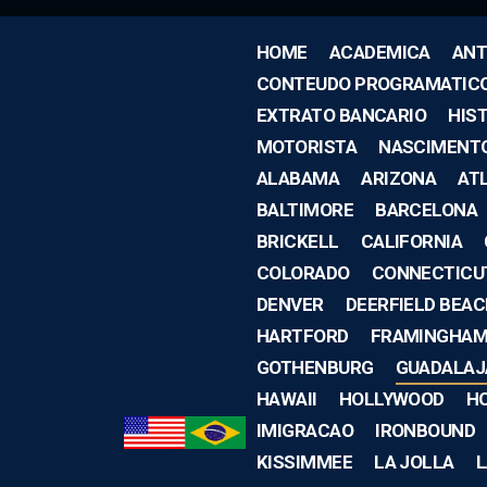
HOME
ACADEMICA
ANT
CONTEUDO PROGRAMATIC
EXTRATO BANCARIO
HIS
MOTORISTA
NASCIMENT
ALABAMA
ARIZONA
AT
BALTIMORE
BARCELONA
BRICKELL
CALIFORNIA
COLORADO
CONNECTICU
DENVER
DEERFIELD BEA
HARTFORD
FRAMINGHA
GOTHENBURG
GUADALAJ
HAWAII
HOLLYWOOD
H
IMIGRACAO
IRONBOUND
KISSIMMEE
LA JOLLA
L