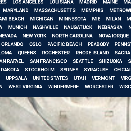
RES
LOS ANGELES
LOUISIANA
MADRID
MAINE
MA
MARYLAND
MASSACHUSETTS
MEMPHIS
METROW
AMI BEACH
MICHIGAN
MINNESOTA
MIE
MILAN
M
A
MUNICH
NASHVILLE
NAUGATUCK
NEBRASKA
NEVADA
NEW YORK
NORTH CAROLINA
NOVA IORQUE
ORLANDO
OSLO
PACIFIC BEACH
PEABODY
PENNS
 LOMA
QUEENS
ROCHESTER
RHODE ISLAND
SACRA
AN RAFAEL
SAN FRANCISCO
SEATTLE
SHIZUOKA
S
 DAKOTA
STOCKHOLM
SYDNEY
SYRACUSE
OFICIA
UPPSALA
UNITED STATES
UTAH
VERMONT
VIRG
N
WEST VIRGINIA
WINDERMERE
WORCESTER
WIS