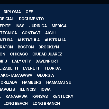
DIPLOMA
CEF
OFICIAL
DOCUMENTO
ERITE
INSS
JURIDICA
MEDICA
TECNICA
CONTACT
AICHI
ENTURA
AUSTATULA
AUSTRALIA
 RATON
BOSTON
BROOKLYN
ON
CHICAGO
CIUDAD JUAREZ
GIFU
DALY CITY
DAVENPORT
LIZABETH
EVERETT
FLORIDA
TAKO-TAMAGAWA
GEORGIA
TORIZADA
HAMBURG
HAMAMATSU
NAPOLIS
ILLINOIS
IOWA
A
KANAGAWA
KANSAS
KENTUCKY
LONG BEACH
LONG BRANCH