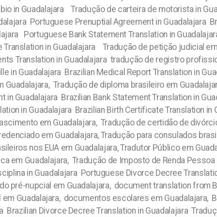
io in Guadalajara Tradução de carteira de motorista in Gu
lajara Portuguese Prenuptial Agreement in Guadalajara Brazi
lajara Portuguese Bank Statement Translation in Guadalajara
 Translation in Guadalajara Tradução de petição judicial em
ts Translation in Guadalajara tradução de registro profiss
le in Guadalajara Brazilian Medical Report Translation in 
em Guadalajara, Tradução de diploma brasileiro em Guadalaj
t in Guadalajara Brazilian Bank Statement Translation in Guad
ation in Guadalajara Brazilian Birth Certificate Translation 
ascimento em Guadalajara, Tradução de certidão de divórcio
 Credenciado em Guadalajara, Tradução para consulados bras
ileiros nos EUA em Guadalajara, Tradutor Público em Guadal
ca em Guadalajara, Tradução de Imposto de Renda Pessoa J
sciplina in Guadalajara Portuguese Divorce Decree Transla
rdo pré-nupcial em Guadalajara, document translation from Br
l em Guadalajara, documentos escolares em Guadalajara, Braz
jara Brazilian Divorce Decree Translation in Guadalajara Tra