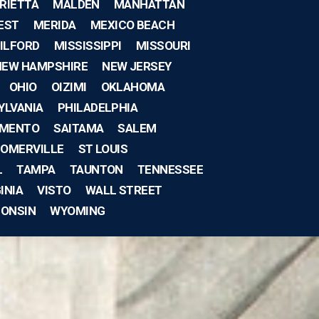
RIETTA
MALDEN
MANHATTAN
EST
MERIDA
MEXICO BEACH
ILFORD
MISSISSIPPI
MISSOURI
NEW HAMPSHIRE
NEW JERSEY
OHIO
OIZIMI
OKLAHOMA
YLVANIA
PHILADELPHIA
MENTO
SAITAMA
SALEM
OMERVILLE
ST LOUIS
L
TAMPA
TAUNTON
TENNESSEE
INIA
VISTO
WALL STREET
CONSIN
WYOMING