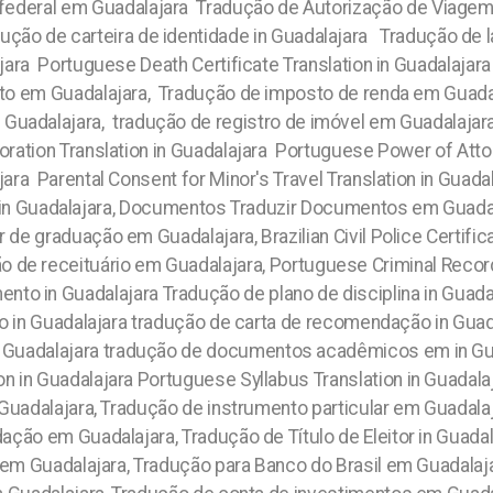
a federal em Guadalajara Tradução de Autorização de Viage
ução de carteira de identidade in Guadalajara Tradução d
lajara Portuguese Death Certificate Translation in Guadalaja
to em Guadalajara, Tradução de imposto de renda em Guadalaj
 Guadalajara, tradução de registro de imóvel em Guadalajara
oration Translation in Guadalajara Portuguese Power of Atto
ajara Parental Consent for Minor's Travel Translation in Gua
 in Guadalajara, Documentos Traduzir Documentos em Guadal
 de graduação em Guadalajara, Brazilian Civil Police Certifi
 de receituário em Guadalajara, Portuguese Criminal Record
nto in Guadalajara Tradução de plano de disciplina in Guadal
iro in Guadalajara tradução de carta de recomendação in Guad
e in Guadalajara tradução de documentos acadêmicos em in Gu
 in Guadalajara Portuguese Syllabus Translation in Guadalajar
uadalajara, Tradução de instrumento particular em Guadala
ção em Guadalajara, Tradução de Título de Eleitor in Guadal
 em Guadalajara, Tradução para Banco do Brasil em Guadalaja