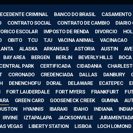
ECEDENTE CRIMINAL
BANCO DO BRASIL
CASAMENTO
O
CONTRATO SOCIAL
CONTRATO DE CAMBIO
DIARIO 
TORICO ESCOLAR
IMPOSTO DE RENDA
DIVORCIO
HOL
O
OBITO
TCU
TJU
VACINA ANIMAL
VACINACAO
LANTA
ALASKA
ARKANSAS
ASTORIA
AUSTIN
AV
BAY AREA
BERGEN
BERLIN
BEVERLY HILLS
BOCA
CENTRAL PARK
CERTIFICADA
CIDADANIA
CHARLEST
T
CORONADO
CREDENCIADA
DALLAS
DANBURY
CH
DENENCHOFU
DORAL
DELAWARE
ECATEPEC
E
M
FORT LAUDERDALE
FORT MYERS
FRANKFURT
FU
ARA
GREEN CARD
GOOSENECK CREEK
GUMNA
AU
OUSTON
HYANNIS
IBARAKI
IDAHO
INDIANA
INDIA
IRVINE
IZTAPALAPA
JACKSONVILLE
JURAMENTAD
AS VEGAS
LIBERTY STATION
LISBOA
LOCH LOMOND