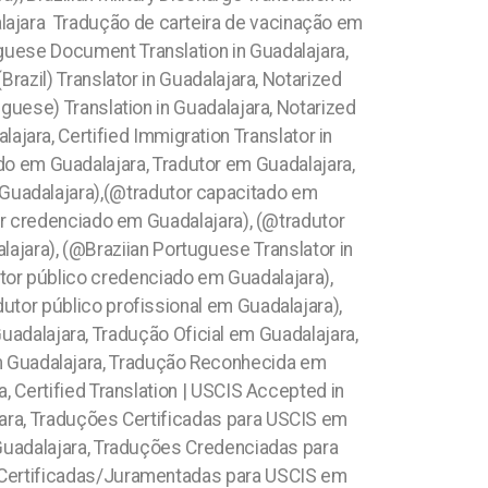
dalajara Tradução de carteira de vacinação em
uese Document Translation in Guadalajara,
razil) Translator in Guadalajara, Notarized
uguese) Translation in Guadalajara, Notarized
lajara, Certified Immigration Translator in
do em Guadalajara, Tradutor em Guadalajara,
m Guadalajara),(@tradutor capacitado em
or credenciado em Guadalajara), (@tradutor
ajara), (@Braziian Portuguese Translator in
utor público credenciado em Guadalajara),
utor público profissional em Guadalajara),
uadalajara, Tradução Oficial em Guadalajara,
m Guadalajara, Tradução Reconhecida em
, Certified Translation | USCIS Accepted in
ra, Traduções Certificadas para USCIS em
Guadalajara, Traduções Credenciadas para
 Certificadas/Juramentadas para USCIS em