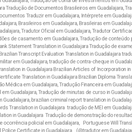
 Guadalajara, Tradução de conta de investimentos em Guadala
jara Tradução de Documentos Brasileiros em Guadalajara, Tr
umentos Traduzir em Guadalajara, Intérprete em Guadalajara
alajara, Brasileiros em Guadalajara, Brasileiras em Guadalaj
alajara, Tradutor Oficial em Guadalajara, Tradutor Certific
idões de casamento em Guadalajara, Tradução de conteúdo pr
nk Statement Translation in Guadalajara Tradução de exame
zilian Transcript Evaluation Translation in Guadalajara trad
ilitar em Guadalajara, tradução de contra-cheque in Guadala
anslation in Guadalajara Brazilian Articles of Incorporation in
Certificate Translation in Guadalajara Brazilian Diploma Transl
ução Médica em Guadalajara, Tradução Financeira em Guadalaja
l em Guadalajara, Tradução de minutas de curso in Guadalaja
adalajara, brazilian criminal report translation in Guadala
ords Translation in Guadalajara tradução de MEI em Guadala
ation in Guadalajara Tradução de demonstração do resultad
 ocorrência policial em Guadalajara, Portuguese Will Transl
olice Certificate in Guadalajara (@tradutor em Guadalajara),