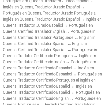
Português em Queens, Traductor Jurado Español ↔
Inglés en Queens, Traductor Jurado Español ↔
Português en Queens, Traductor Jurado Portugués al
Inglés en Queens, Traductor Jurado Español ↔ Inglés en
Queens, Traductor Jurado Español ↔ Portugués en
Queens, Certified Translator English ↔ Portuguese in
Queens, Certified Translator Portuguese ↔ English in
Queens, Certified Translator Spanish ↔ English in
Queens, Certified Translator Spanish ↔ Portuguese in
Queens, Tradutor Certificado Português ↔ Inglês em
Queens, Tradutor Certificado Inglês ↔ Português em
Queens, Traductor Certificado Espanhol ↔ Inglés en
Queens, Traductor Certificado Espanhol ↔ Portugués en
Queens, Traductor Certificado Portugués al Inglés en
Queens, Traductor Certificado Español ↔ Inglés en
Queens, Traductor Certificado Español ↔ Portugués en
Queens, Traductor Certificado English ↔ Portuguese en
Queens, Portuguese ↔ English Certified Translator in