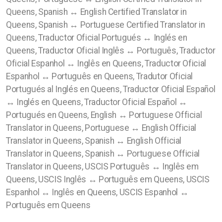
Queens, Spanish ↔ English Certified Translator in
Queens, Spanish ↔ Portuguese Certified Translator in
Queens, Traductor Oficial Portugués ↔ Inglés en
Queens, Traductor Oficial Inglês ↔ Português, Traductor
Oficial Espanhol ↔ Inglês en Queens, Traductor Oficial
Espanhol ↔ Português en Queens, Tradutor Oficial
Portugués al Inglés en Queens, Traductor Oficial Español
↔ Inglés en Queens, Traductor Oficial Español ↔
Portugués en Queens, English ↔ Portuguese Official
Translator in Queens, Portuguese ↔ English Official
Translator in Queens, Spanish ↔ English Official
Translator in Queens, Spanish ↔ Portuguese Official
Translator in Queens, USCIS Português ↔ Inglês em
Queens, USCIS Inglês ↔ Português em Queens, USCIS
Espanhol ↔ Inglês en Queens, USCIS Espanhol ↔
Português em Queens