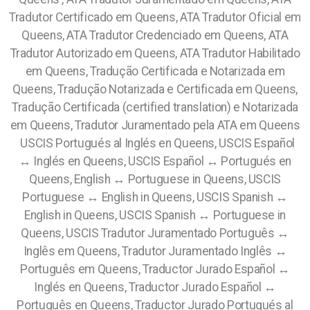
Tradutor Certificado em Queens, ATA Tradutor Oficial em
Queens, ATA Tradutor Credenciado em Queens, ATA
Tradutor Autorizado em Queens, ATA Tradutor Habilitado
em Queens, Tradução Certificada e Notarizada em
Queens, Tradução Notarizada e Certificada em Queens,
Tradução Certificada (certified translation) e Notarizada
em Queens, Tradutor Juramentado pela ATA em Queens
USCIS Portugués al Inglés en Queens, USCIS Español
↔ Inglés en Queens, USCIS Español ↔ Portugués en
Queens, English ↔ Portuguese in Queens, USCIS
Portuguese ↔ English in Queens, USCIS Spanish ↔
English in Queens, USCIS Spanish ↔ Portuguese in
Queens, USCIS Tradutor Juramentado Português ↔
Inglês em Queens, Tradutor Juramentado Inglês ↔
Português em Queens, Traductor Jurado Español ↔
Inglés en Queens, Traductor Jurado Español ↔
Português en Queens, Traductor Jurado Portugués al