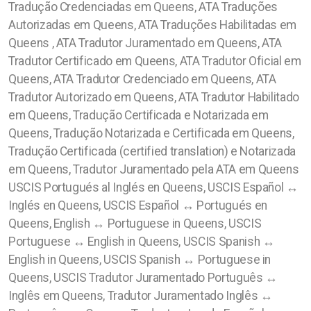
Tradução Credenciadas em Queens, ATA Traduções
Autorizadas em Queens, ATA Traduções Habilitadas em
Queens , ATA Tradutor Juramentado em Queens, ATA
Tradutor Certificado em Queens, ATA Tradutor Oficial em
Queens, ATA Tradutor Credenciado em Queens, ATA
Tradutor Autorizado em Queens, ATA Tradutor Habilitado
em Queens, Tradução Certificada e Notarizada em
Queens, Tradução Notarizada e Certificada em Queens,
Tradução Certificada (certified translation) e Notarizada
em Queens, Tradutor Juramentado pela ATA em Queens
USCIS Portugués al Inglés en Queens, USCIS Español ↔
Inglés en Queens, USCIS Español ↔ Portugués en
Queens, English ↔ Portuguese in Queens, USCIS
Portuguese ↔ English in Queens, USCIS Spanish ↔
English in Queens, USCIS Spanish ↔ Portuguese in
Queens, USCIS Tradutor Juramentado Português ↔
Inglês em Queens, Tradutor Juramentado Inglês ↔