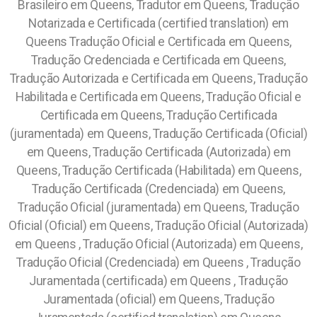
Brasileiro em Queens, Tradutor em Queens, Tradução
Notarizada e Certificada (certified translation) em
Queens Tradução Oficial e Certificada em Queens,
Tradução Credenciada e Certificada em Queens,
Tradução Autorizada e Certificada em Queens, Tradução
Habilitada e Certificada em Queens, Tradução Oficial e
Certificada em Queens, Tradução Certificada
(juramentada) em Queens, Tradução Certificada (Oficial)
em Queens, Tradução Certificada (Autorizada) em
Queens, Tradução Certificada (Habilitada) em Queens,
Tradução Certificada (Credenciada) em Queens,
Tradução Oficial (juramentada) em Queens, Tradução
Oficial (Oficial) em Queens, Tradução Oficial (Autorizada)
em Queens , Tradução Oficial (Autorizada) em Queens,
Tradução Oficial (Credenciada) em Queens , Tradução
Juramentada (certificada) em Queens , Tradução
Juramentada (oficial) em Queens, Tradução