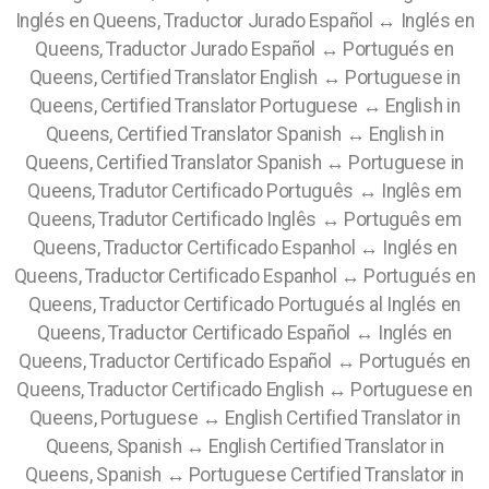
Inglés en Queens, Traductor Jurado Español ↔ Inglés en
Queens, Traductor Jurado Español ↔ Portugués en
Queens, Certified Translator English ↔ Portuguese in
Queens, Certified Translator Portuguese ↔ English in
Queens, Certified Translator Spanish ↔ English in
Queens, Certified Translator Spanish ↔ Portuguese in
Queens, Tradutor Certificado Português ↔ Inglês em
Queens, Tradutor Certificado Inglês ↔ Português em
Queens, Traductor Certificado Espanhol ↔ Inglés en
Queens, Traductor Certificado Espanhol ↔ Portugués en
Queens, Traductor Certificado Portugués al Inglés en
Queens, Traductor Certificado Español ↔ Inglés en
Queens, Traductor Certificado Español ↔ Portugués en
Queens, Traductor Certificado English ↔ Portuguese en
Queens, Portuguese ↔ English Certified Translator in
Queens, Spanish ↔ English Certified Translator in
Queens, Spanish ↔ Portuguese Certified Translator in